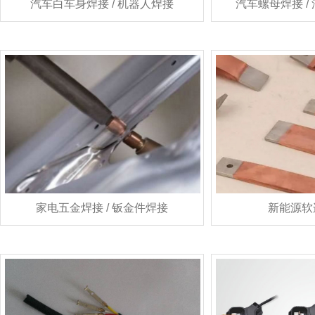
汽车白车身焊接 / 机器人焊接
汽车螺母焊接 /
家电五金焊接 / 钣金件焊接
新能源软